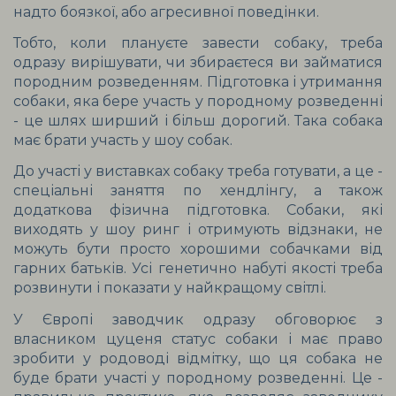
надто боязкої, або агресивної поведінки.
Тобто, коли плануєте завести собаку, треба 
одразу вирішувати, чи збираєтеся ви займатися 
породним розведенням. Підготовка і утримання 
собаки, яка бере участь у породному розведенні 
- це шлях ширший і більш дорогий. Така собака 
має брати участь у шоу собак.
До участі у виставках собаку треба готувати, а це - 
спеціальні заняття по хендлінгу, а також 
додаткова фізична підготовка. Собаки, які 
виходять у шоу ринг і отримують відзнаки, не 
можуть бути просто хорошими собачками від 
гарних батьків. Усі генетично набуті якості треба 
розвинути і показати у найкращому світлі. 
У Європі заводчик одразу обговорює з 
власником цуценя статус собаки і має право 
зробити у родоводі відмітку, що ця собака не 
буде брати участі у породному розведенні. Це - 