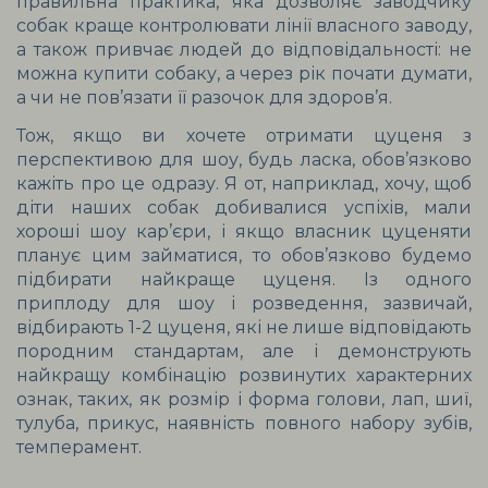
правильна практика, яка дозволяє заводчику 
собак краще контролювати лінії власного заводу, 
а також привчає людей до відповідальності: не 
можна купити собаку, а через рік почати думати, 
а чи не пов’язати її разочок для здоров’я.
Тож, якщо ви хочете отримати цуценя з 
перспективою для шоу, будь ласка, обов’язково 
кажіть про це одразу. Я от, наприклад, хочу, щоб 
діти наших собак добивалися успіхів, мали 
хороші шоу кар’єри, і якщо власник цуценяти 
планує цим займатися, то обов’язково будемо 
підбирати найкраще цуценя. Із одного 
приплоду для шоу і розведення, зазвичай, 
відбирають 1-2 цуценя, які не лише відповідають 
породним стандартам, але і демонструють 
найкращу комбінацію розвинутих характерних 
ознак, таких, як розмір і форма голови, лап, шиї, 
тулуба, прикус, наявність повного набору зубів, 
темперамент.