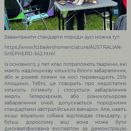
Завантажити стандарти породи аусі можна тут:
https://www.fci.be/en/nomenclature/AUSTRALIAN-
SHEPHERD-342.html
Із основного, у пет клас потрапляють тварини, які 
мають надлишкову кількість білого забарвлення, 
або ж рожеві плями на носі перевищують 25% 
площини. Тобто, це говорить про недостатню 
кількість пігменту і стосується забарвлення 
мерль. Гетерохромія, або різнокольорове 
забарвлення очей, допускається породними 
стандартами австралійських вівчарок. Але, навіть 
якщо візуально собака відповідає стандарту, у 
більш дорослому віці вона може бути 
дискваліфікована експертом за демонстрацію 