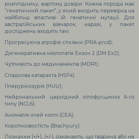
розпліднику, вартому довіри. Кожна порода має 
“генетичний пакет”, у який входить перевірка на 
найбільш властиві їй генетичні мутації. Для 
австралійських вівчарок, наразі, у пакет 
досліджень входять такі:
Прогресуюча атрофія сітківки (PRA-prcd);
Дегенеративна мієлопатія Екзон 2 (DM Ex2);
Чутливість до медикаментів (MDR1);
Спадкова катаракта (HSF4);
Гіперурікозурія (HUU);
Нейрональний цероїдний ліпофусциноз 6-го 
типу (NCL6);
Аномалія очей коллі (CEA);
Короткохвостість (Brachyury).
Позначки (+/+), (+/-), означають, що тварина або не 