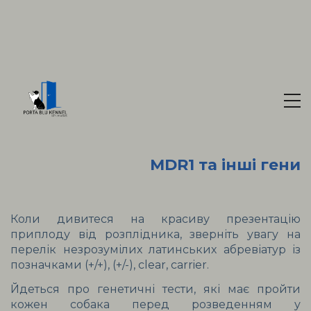
MDR1 та інші гени
Коли дивитеся на красиву презентацію 
приплоду від розплідника, зверніть увагу на 
перелік незрозумілих латинських абревіатур із 
позначками (+/+), (+/-), clear, carrier.
Йдеться про генетичні тести, які має пройти 
кожен собака перед розведенням у 