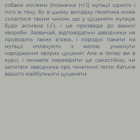
собаки носіями (позначка (+/-)) мутації одного і 
того ж гену, бо в цьому випадку генетика може 
скластися таким чином, що у цуценяти мутація 
буде активна (-/-), і це призведе до важкої 
хвороби. Зазвичай, відповідальні заводчики не 
проводять таких вʼязок, і породні пакети на 
мутації оплачують з метою уникнути 
народження хворих цуценят. Але ж тепер ви в 
курсі, і зможете перевірити це самостійно, чи 
запитати заводчика про генетичні тести батьків 
вашого майбутнього цуценяти.