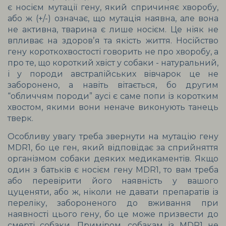
є носієм мутації гену, який спричиняє хворобу, 
або ж (+/-) означає, що мутація наявна, але вона 
не активна, тварина є лише носієм. Це ніяк не 
впливає на здоровʼя та якість життя. Носійство 
гену короткохвостості говорить не про хворобу, а 
про те, що короткий хвіст у собаки - натуральний, 
і у породи австралійських вівчарок це не 
заборонено, а навіть вітається, бо другим 
“обличчям породи” аусі є саме попи із коротким 
хвостом, якими вони неначе виконують танець 
тверк.
Особливу увагу треба звернути на мутацію гену 
MDR1, бо це ген, який відповідає за сприйняття 
організмом собаки деяких медикаментів. Якщо 
один з батьків є носієм гену MDR1, то вам треба 
або перевірити його наявність у вашого 
цуценяти, або ж, ніколи не давати препаратів із 
переліку, забороненого до вживання при 
наявності цього гену, бо це може призвести до 
смерті собаки. Приміром, собакам із 
MDR1 не 